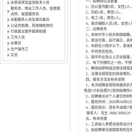
一、招聘岗位及数量
水质采样及监测技术人员
1、办公室内勤3名，女性2人
勤务员、物业工作人员、饭堂面
2、司机1名，男性1人。
点师、饭堂服务员
3、电工1名，男性1人。
后勤服务人员及单位雇员
4、接访辅助人员2名，女性1
公证员助理、其他辅助岗位
二、应聘条件
行政复议案件庭审助理
1、具有中华人民共和国国籍
工作人员
2、政治可靠，品行端正、具
办事员
3、年龄在35周岁以下，身体
生产操作工
4、中共党员优先。
文员
5、高中毕业及以上文化程度
三、有下列情形之一的，不得
1、聘用后即构成法律法规规
2、法律法规规定的其他情形
四、报名方法及有关说明
1、本次招聘采用现场报名的
免冠1寸彩色照片2张到招聘所
2、应聘者应对个人递交的材
3、报名时间：2020年04月02
4、报名地点：茂名市油城六路
联系人：冼生 0668-3990229 13
五、有关待遇
1、工资收入参照当地劳动力
2、由招聘单位按国家和所在