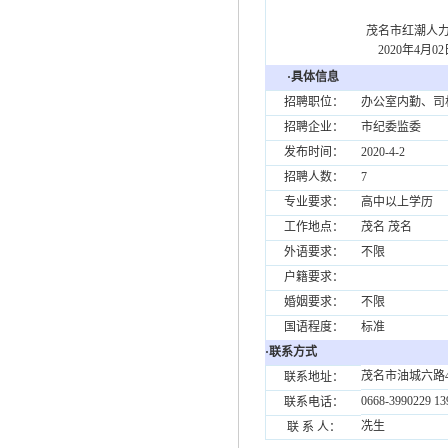
茂名市红潮人力资
2020年4月02
·具体信息
招聘职位：
办公室内勤、司
招聘企业：
市纪委监委
发布时间：
2020-4-2
招聘人数：
7
专业要求：
高中以上学历
工作地点：
茂名 茂名
外语要求：
不限
户籍要求：
婚姻要求：
不限
国语程度：
标准
·联系方式
茂名市油城六路
联系地址：
0668-3990229 1
联系电话：
冼生
联 系 人：