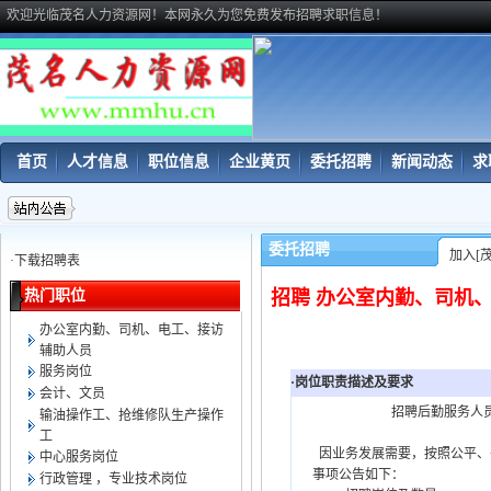
欢迎光临茂名人力资源网！本网永久为您免费发布招聘求职信息！
首页
人才信息
职位信息
企业黄页
委托招聘
新闻动态
求
委托招聘
加入[
·
下载招聘表
热门职位
招聘 办公室内勤、司机
办公室内勤、司机、电工、接访
辅助人员
服务岗位
·岗位职责描述及要求
会计、文员
招聘后勤服务人员
输油操作工、抢维修队生产操作
工
因业务发展需要，按照公平、
中心服务岗位
事项公告如下：
行政管理 ，专业技术岗位