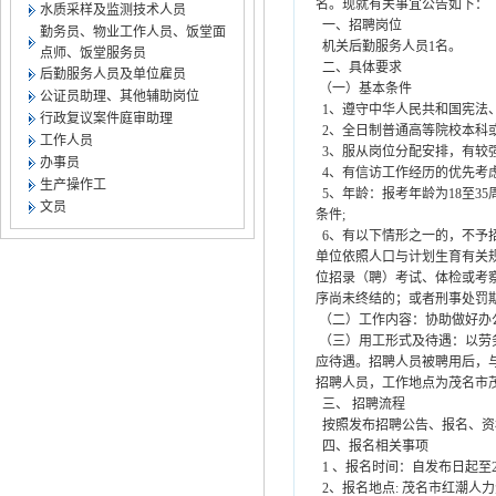
名。现就有关事宜公告如下：
水质采样及监测技术人员
一、招聘岗位
勤务员、物业工作人员、饭堂面
机关后勤服务人员1名。
点师、饭堂服务员
二、具体要求
后勤服务人员及单位雇员
（一）基本条件
公证员助理、其他辅助岗位
1、遵守中华人民共和国宪法
行政复议案件庭审助理
2、全日制普通高等院校本科
工作人员
3、服从岗位分配安排，有较
办事员
4、有信访工作经历的优先考
生产操作工
5、年龄：报考年龄为18至35
文员
条件;
6、有以下情形之一的，不予
单位依照人口与计划生育有关
位招录（聘）考试、体检或考
序尚未终结的；或者刑事处罚
（二）工作内容：协助做好办
（三）用工形式及待遇：以劳
应待遇。招聘人员被聘用后，
招聘人员，工作地点为茂名市
三、 招聘流程
按照发布招聘公告、报名、资
四、报名相关事项
1 、报名时间：自发布日起至20
2、报名地点: 茂名市红潮人力资