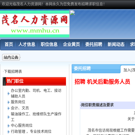
欢迎光临茂名人力资源网！本网永久为您免费发布招聘求职信息！
首页
人才信息
职位信息
企业黄页
委托招聘
新闻动态
求
委托招聘
加入[
·
下载招聘表
热门职位
招聘 机关后勤服务人员
办公室内勤、司机、电工、接访
辅助人员
服务岗位
·岗位职责描述及要求
会计、文员
茂名市信
输油操作工、抢维修队生产操作
关于招聘劳务派
工
中心服务岗位
茂名市信访局现根据工作需要
行政管理 ，专业技术岗位