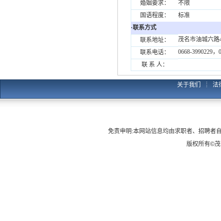
婚姻要求：
不限
国语程度：
标准
·联系方式
茂名市油城六路
联系地址：
0668-3990229，
联系电话：
联 系 人：
关于我们
┊
法
免责申明:本网站信息均由求职者、招聘者
版权所有
©
茂