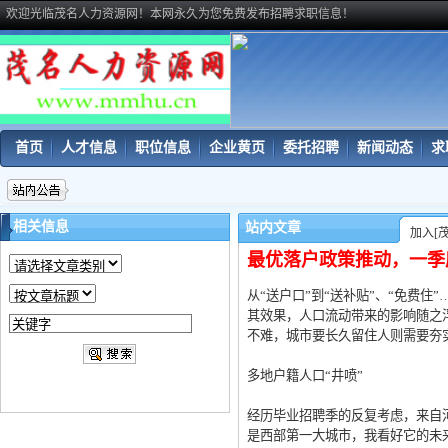
欢迎光临茂名人力资源网！本网永久为您免费发布招聘求职信息！
首页
人才信息
职位信息
企业黄页
委托招聘
新闻动态
求
相关信息
站内文章
加入[
最优落户政策推动，一季
从“送户口”到“送补贴”、“免费
其效果，人口流动带来的影响随之浮
不难，城市要长久留住人则需要夯
多地户籍人口“井喷”
经历毕业招聘季的反复考虑，来自
是西部第一大城市，我看好它的未