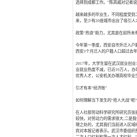
选择到成都工作。”陈高威对记者
越来越多的毕业生，不同程度受到
来，至少有20座城市出台了吸引
政策“热浪”助力，尤其是在前所未
今年第一季度，西安自市外迁入户籍24
西安3个月迁入的户籍人口超过去
2017年，大学生留在武汉就业创业
业就业热度不减，已近10万人，办理
优秀人才，公安机关办理高校毕业生“
引才有本“经济账”
如何理解当下发生的“抢人大战”呢?
在人社部劳动科学研究所研究员张
较快，对劳动力的需求很大;二是
理之处的，尤其我们当前进入区域
宾对本报记者表示。武汉市委组织
二次人口红利和第一次人才红利。”