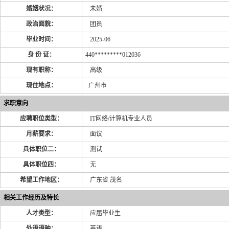
婚姻状况：
未婚
政治面貌：
团员
毕业时间：
2025-06
身 份 证：
440*********012036
现有职称：
高级
现住地点：
广州市
求职意向
应聘职位类型：
IT网络/计算机专业人员
月薪要求：
面议
具体职位二：
测试
具体职位四：
无
希望工作地区：
广东省 茂名
相关工作经历及特长
人才类型：
应届毕业生
外语语种：
英语