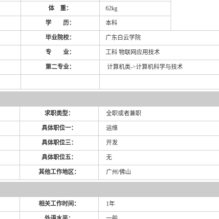
体 重：
62kg
学 历：
本科
毕业院校：
广东白云学院
专 业：
工科 物联网应用技术
第二专业：
计算机类->计算机科学与技术
求职类型：
全职或者兼职
具体职位一：
运维
具体职位三：
开发
具体职位五：
无
其他工作地区：
广州/佛山
相关工作时间：
1年
外语水平：
一般