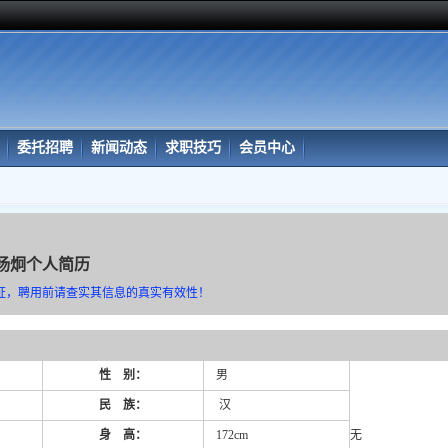
委托招聘
新闻动态
求职技巧
会员中心
杨炯个人简历
证，聘用前请查实其信息的真实有效性！
性 别：
男
民 族：
汉
身 高：
172cm
无