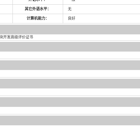
其它外语水平：
无
计算机能力：
良好
用模块开发高级评价证书